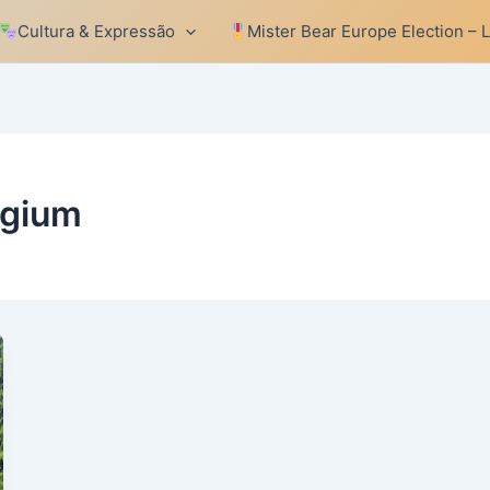
Cultura & Expressão
Mister Bear Europe Election – 
lgium