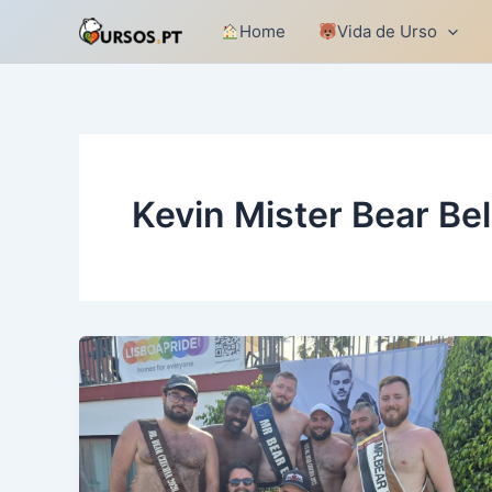
Skip
Home
Vida de Urso
to
content
Kevin Mister Bear Be