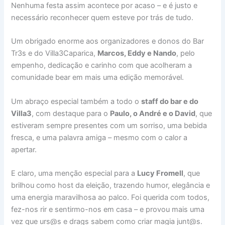
Nenhuma festa assim acontece por acaso – e é justo e
necessário reconhecer quem esteve por trás de tudo.
Um obrigado enorme aos organizadores e donos do Bar
Tr3s e do Villa3Caparica,
Marcos, Eddy e Nando
, pelo
empenho, dedicação e carinho com que acolheram a
comunidade bear em mais uma edição memorável.
Um abraço especial também a todo o
staff do bar e do
Villa3
, com destaque para o
Paulo, o André e o David
, que
estiveram sempre presentes com um sorriso, uma bebida
fresca, e uma palavra amiga – mesmo com o calor a
apertar.
E claro, uma menção especial para a
Lucy Fromell
, que
brilhou como host da eleição, trazendo humor, elegância e
uma energia maravilhosa ao palco. Foi querida com todos,
fez-nos rir e sentirmo-nos em casa – e provou mais uma
vez que urs@s e drags sabem como criar magia junt@s.