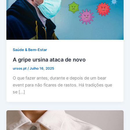
Saúde & Bem-Estar
A gripe ursina ataca de novo
ursos.pt
/
Julho 16, 2025
O que fazer antes, durante e depois de um bear
event para não ficares de rastos. Há tradições que
se […]