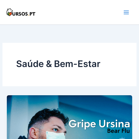
Skip
to
Main
content
Men
Saúde & Bem-Estar