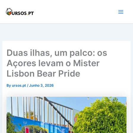
Skip
to
Main
content
Men
Duas ilhas, um palco: os
Açores levam o Mister
Lisbon Bear Pride
By
ursos.pt
/
Junho 3, 2026